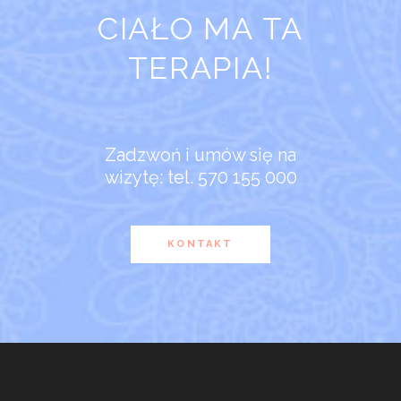
CIAŁO MA TA
TERAPIA!
Zadzwoń i umów się na
wizytę: tel. 570 155 000
KONTAKT