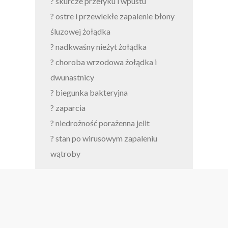
? skurcze przełyku i wpustu
? ostre i przewlekłe zapalenie błony
śluzowej żołądka
? nadkwaśny nieżyt żołądka
? choroba wrzodowa żołądka i
dwunastnicy
? biegunka bakteryjna
? zaparcia
? niedrożność porażenna jelit
? stan po wirusowym zapaleniu
wątroby