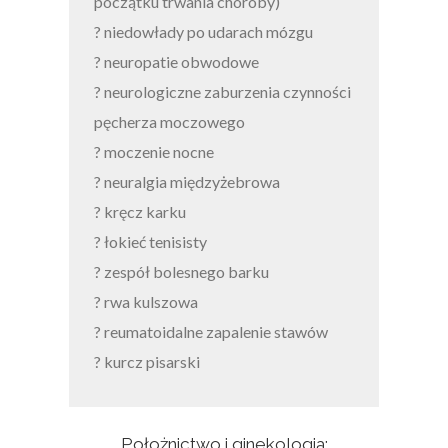
początku trwania choroby)
? niedowłady po udarach mózgu
? neuropatie obwodowe
? neurologiczne zaburzenia czynności
pęcherza moczowego
? moczenie nocne
? neuralgia międzyżebrowa
? kręcz karku
? łokieć tenisisty
? zespół bolesnego barku
? rwa kulszowa
? reumatoidalne zapalenie stawów
? kurcz pisarski
Położnictwo i ginekologia: